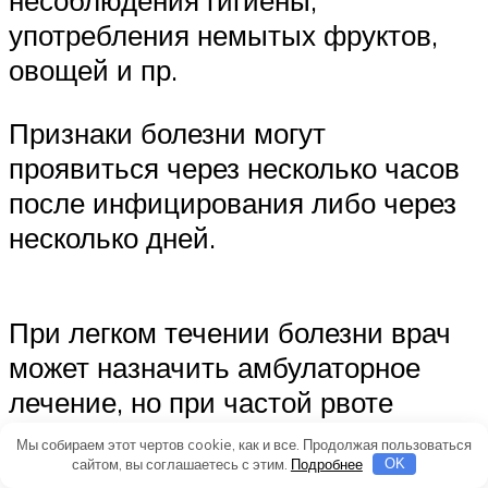
несоблюдения гигиены,
употребления немытых фруктов,
овощей и пр.
Признаки болезни могут
проявиться через несколько часов
после инфицирования либо через
несколько дней.
При легком течении болезни врач
может назначить амбулаторное
лечение, но при частой рвоте
(более 5 раз в сутки), поносе,
Мы собираем этот чертов cookie, как и все. Продолжая пользоваться
высокой температуре требуется
сайтом, вы соглашаетесь с этим.
Подробнее
OK