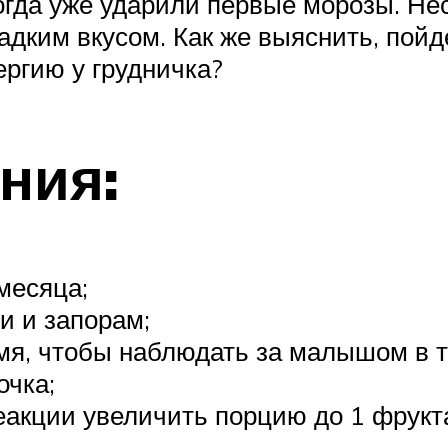
огда уже ударили первые морозы. Нес
дким вкусом. Как же выяснить, пойде
ргию у грудничка?
ния:
месяца;
и и запорам;
мя, чтобы наблюдать за малышом в т
очка;
еакции увеличить порцию до 1 фрукт