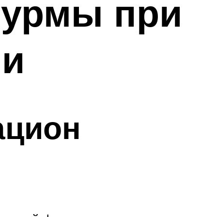
хурмы при
ии
ацион