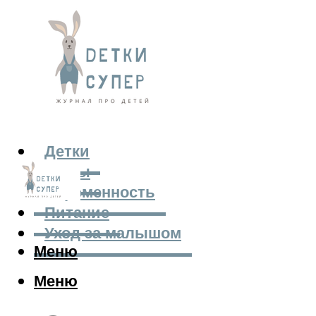
Детки
Мамы
Беременность
Питание
Уход за малышом
Меню
Меню