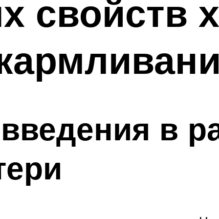
х свойств 
скармливан
введения в р
тери